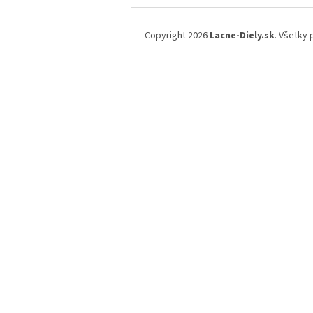
Z
á
Copyright 2026
Lacne-Diely.sk
. Všetky
p
ä
t
i
e