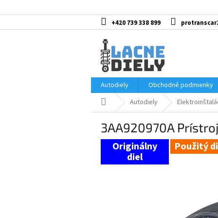
Prejsť
na
obsah
+420 739 338 899
protranscar
Autodiely
Obchodné podmienky
Domov
Autodiely
Elektroinštalá
3AA920970A Prístro
Použitý di