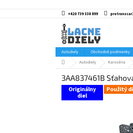
Prejsť
na
obsah
+420 739 338 899
protranscar
Autodiely
Obchodné podmienky
Domov
Autodiely
Karoséria
3AA837461B Sťahova
Použitý di