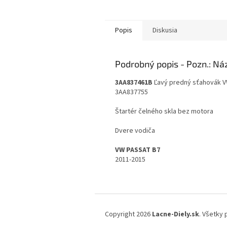
Popis
Diskusia
Podrobný popis
3AA837461B
Ľavý predný sťahovák 
3AA837755
Štartér čelného skla bez motora
Dvere vodiča
VW PASSAT B7
2011-2015
Z
á
Copyright 2026
Lacne-Diely.sk
. Všetky
p