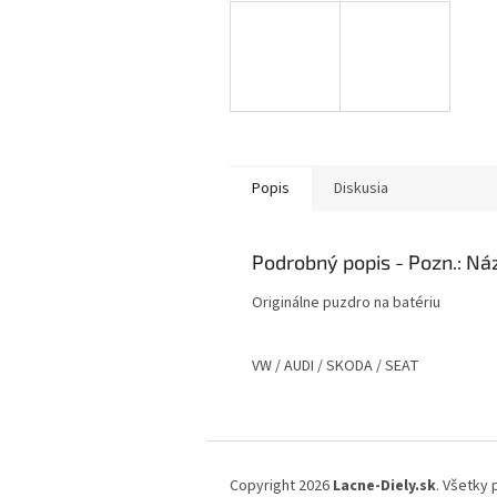
Popis
Diskusia
Podrobný popis
Originálne puzdro na batériu
VW / AUDI / SKODA / SEAT
Z
á
Copyright 2026
Lacne-Diely.sk
. Všetky