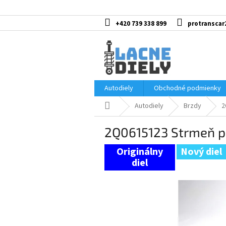
Prejsť
na
obsah
+420 739 338 899
protranscar
Autodiely
Obchodné podmienky
Domov
Autodiely
Brzdy
2
2Q0615123 Strmeň p
Nový diel