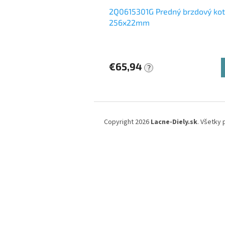
2Q0615301G Predný brzdový ko
256x22mm
€65,94
?
Z
á
Copyright 2026
Lacne-Diely.sk
. Všetky
p
ä
t
i
e