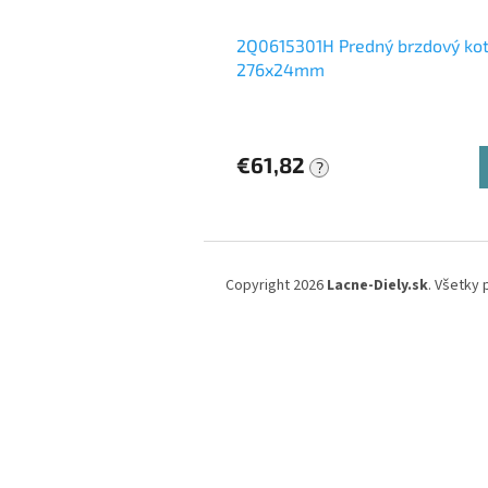
2Q0615301H Predný brzdový ko
276x24mm
€61,82
?
Z
á
Copyright 2026
Lacne-Diely.sk
. Všetky
p
ä
t
i
e