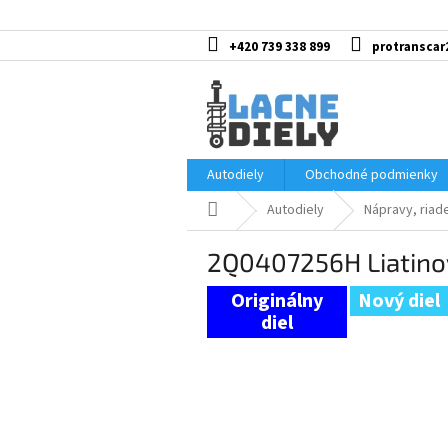
Prejsť
na
obsah
+420 739 338 899
protranscar
Autodiely
Obchodné podmienky
Domov
Autodiely
Nápravy, riad
2Q0407256H Liatinová
Nový diel