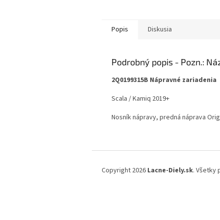
Popis
Diskusia
Podrobný popis
2Q0199315B Nápravné zariadenia
Scala / Kamiq 2019+
Nosník nápravy, predná náprava Ori
Z
á
Copyright 2026
Lacne-Diely.sk
. Všetky
p
ä
t
i