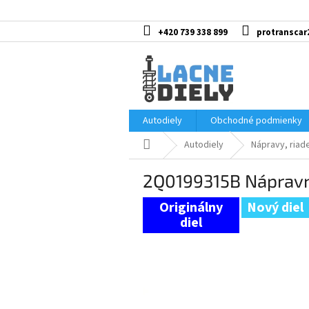
Prejsť
na
obsah
+420 739 338 899
protranscar
Autodiely
Obchodné podmienky
Domov
Autodiely
Nápravy, riad
2Q0199315B Nápravn
Nový diel