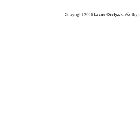
Z
á
Copyright 2026
Lacne-Diely.sk
. Všetky
p
ä
t
i
e