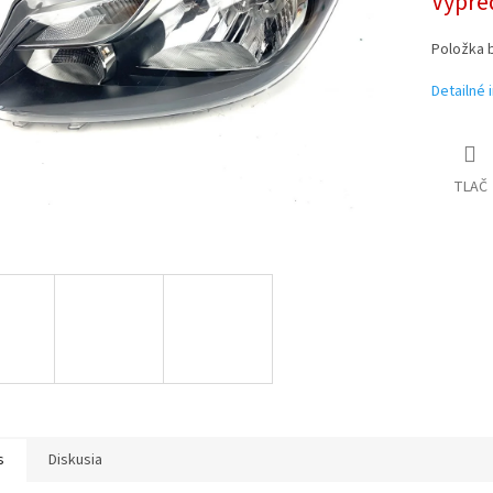
Vypre
Položka 
Detailné 
TLAČ
s
Diskusia