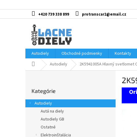
Prejsť
na
obsah
+420 739 338 899
protranscar2@email.cz
Autodiely
Obchodné podmienky
Kontakty
Domov
Autodiely
2K5941005A Hlavný svetlomet 
B
2K5
o
Preskočiť
č
Kategórie
kategórie
n
ý
Autodiely
p
Autá na diely
a
Autodiely GB
n
e
Ostatné
l
Elektroinštalácia