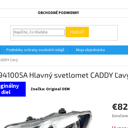
OBCHODNÉ PODMIENKY
HĽADAŤ
Podmínky ochrany osobních údajů
Moja objednávka
CADDY Ľavý
941005A Hlavný svetlomet CADDY Ľav
Značka:
Original OEM
€82
Doručeni
Jednotk
cena: