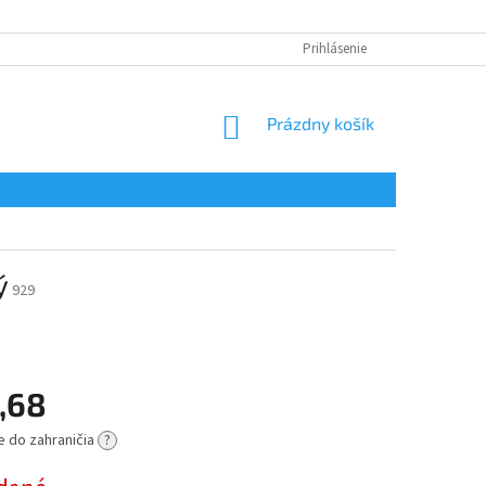
Prihlásenie
NÁKUPNÝ
Prázdny košík
KOŠÍK
ý
929
,68
e do zahraničia
?
ová