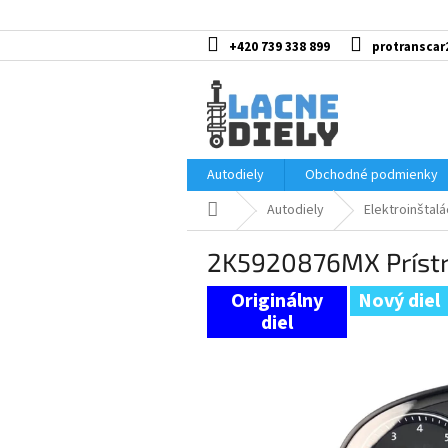
Prejsť
na
obsah
+420 739 338 899
protranscar
Autodiely
Obchodné podmienky
Domov
Autodiely
Elektroinštalá
2K5920876MX Prístr
Nový diel