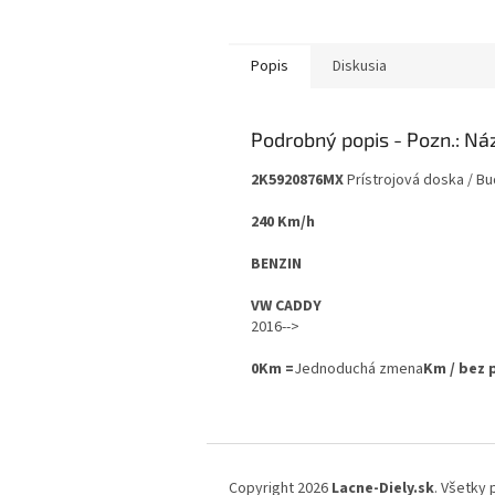
Popis
Diskusia
Podrobný popis
2K5920876MX
Prístrojová doska / B
240 Km/h
BENZIN
VW CADDY
2016-->
0Km =
Jednoduchá zmena
Km / bez
Z
á
Copyright 2026
Lacne-Diely.sk
. Všetky