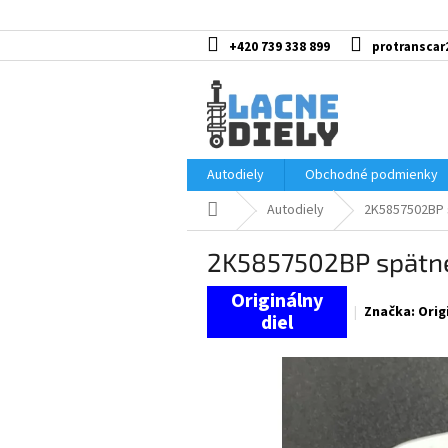
Prejsť
na
obsah
+420 739 338 899
protranscar
Autodiely
Obchodné podmienky
Domov
Autodiely
2K5857502BP 
2K5857502BP spätné
Značka:
Orig