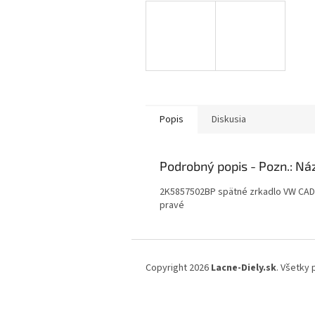
Popis
Diskusia
Podrobný popis
2K5857502BP spätné zrkadlo VW CAD
pravé
Z
á
Copyright 2026
Lacne-Diely.sk
. Všetky
p
ä
t