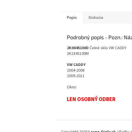
Popis
Diskusia
Podrobný popis
2K0845100D
Čelné sklo VW CADDY
2K1845100M
VW CADDY
2004-2008
2009-2011
Okno
LEN OSOBNÝ ODBER
Z
á