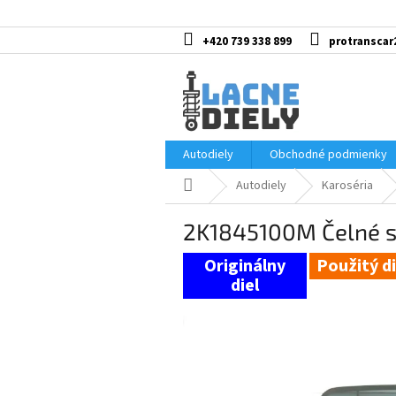
Prejsť
na
obsah
+420 739 338 899
protranscar
Autodiely
Obchodné podmienky
Domov
Autodiely
Karoséria
2K1845100M Čelné 
Použitý di