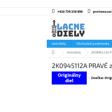
Prejsť
na
obsah
+420 739 338 899
protranscar
Autodiely
Obchodné podmienky
Domov
Autodiely
2K0945112A P
2K0945112A PRAVÉ 
Značka:
Orig