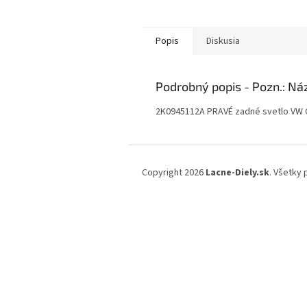
Popis
Diskusia
Podrobný popis
2K0945112A PRAVÉ zadné svetlo VW
Z
á
Copyright 2026
Lacne-Diely.sk
. Všetky
p
ä
t
i
e