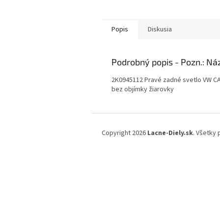
Popis
Diskusia
Podrobný popis
2K0945112 Pravé zadné svetlo VW C
bez objímky žiarovky
Z
á
Copyright 2026
Lacne-Diely.sk
. Všetky
p
ä
t
i
e