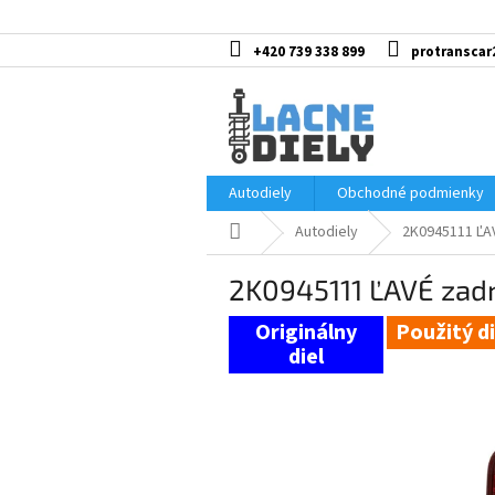
Prejsť
na
obsah
+420 739 338 899
protranscar
Autodiely
Obchodné podmienky
Domov
Autodiely
2K0945111 ĽA
2K0945111 ĽAVÉ zad
Použitý di