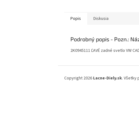
Popis
Diskusia
Podrobný popis
2K0945111 ĽAVÉ zadné svetlo VW CA
Z
á
Copyright 2026
Lacne-Diely.sk
. Všetky
p
ä
t
i
e