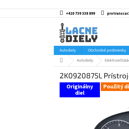
Prejsť
na
obsah
+420 739 338 899
protranscar
Autodiely
Obchodné podmienky
Domov
Autodiely
Elektroinštalá
2K0920875L Prístro
Použitý di