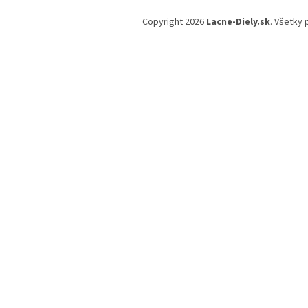
Z
á
Copyright 2026
Lacne-Diely.sk
. Všetky
p
ä
t
i
e