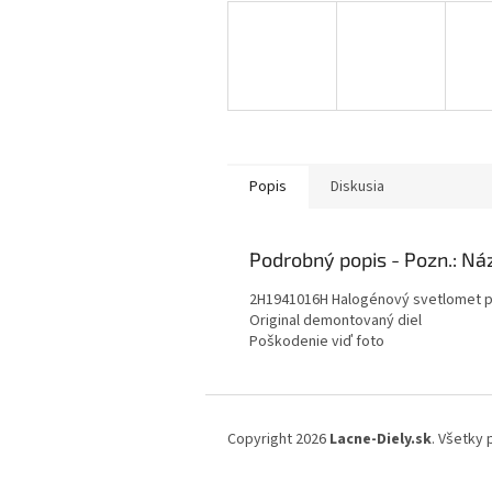
Popis
Diskusia
Podrobný popis
2H1941016H Halogénový svetlomet 
Original demontovaný diel
Poškodenie viď foto
Z
á
Copyright 2026
Lacne-Diely.sk
. Všetky
p
ä