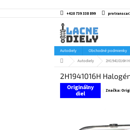
Prejsť
na
obsah
+420 739 338 899
protranscar
Autodiely
Obchodné podmienky
Domov
Autodiely
2H1941016H H
2H1941016H Halogén
Značka:
Orig