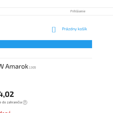
Prihlásenie
NÁKUPNÝ
Prázdny košík
KOŠÍK
VW Amarok
1305
4,02
e do zahraničia
?
ová