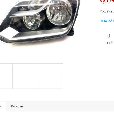
Vypre
Položka 
Detailné 
TLAČ
s
Diskusia