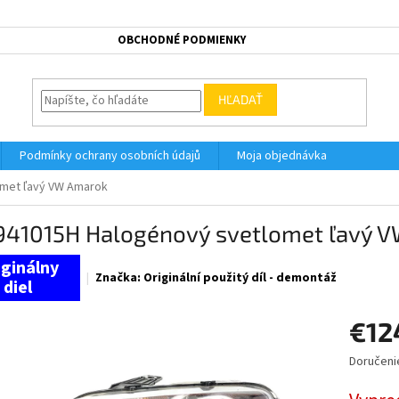
OBCHODNÉ PODMIENKY
HĽADAŤ
Podmínky ochrany osobních údajů
Moja objednávka
omet ľavý VW Amarok
941015H Halogénový svetlomet ľavý 
Značka:
Originální použitý díl - demontáž
€12
Doručeni
Jednotk
cena: