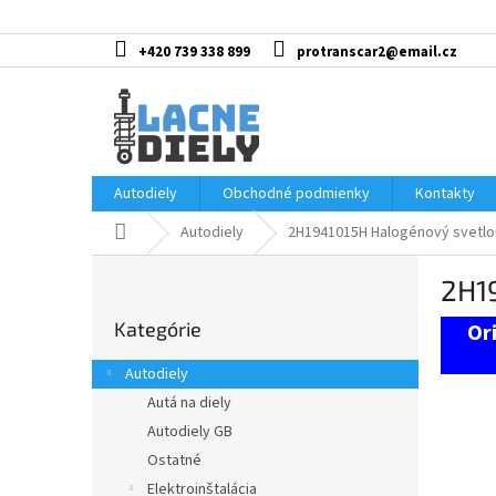
Prejsť
na
obsah
+420 739 338 899
protranscar2@email.cz
Autodiely
Obchodné podmienky
Kontakty
Domov
Autodiely
2H1941015H Halogénový svetl
B
2H1
o
Preskočiť
č
Kategórie
kategórie
n
ý
Autodiely
p
Autá na diely
a
Autodiely GB
n
e
Ostatné
l
Elektroinštalácia