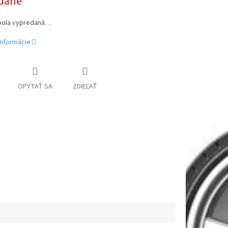
dané
bola vypredaná…
informácie
OPÝTAŤ SA
ZDIEĽAŤ