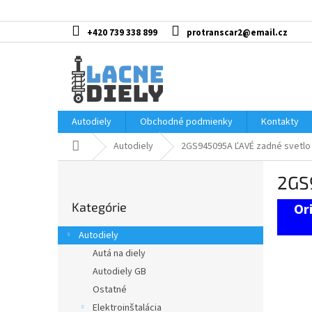
Prejsť
na
obsah
+420 739 338 899
protranscar2@email.cz
Autodiely
Obchodné podmienky
Kontakty
Domov
Autodiely
2GS945095A ĽAVÉ zadné svetl
B
2GS
o
Preskočiť
č
Kategórie
kategórie
n
ý
Autodiely
p
Autá na diely
a
Autodiely GB
n
e
Ostatné
l
Elektroinštalácia