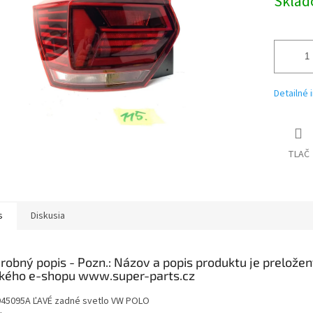
Skla
Detailné 
TLAČ
s
Diskusia
robný popis
45095A ĽAVÉ zadné svetlo VW POLO