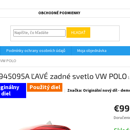
OBCHODNÉ PODMIENKY
HĽADAŤ
Podmínky ochrany osobních údajů
Moja objednávka
o VW POLO
945095A ĽAVÉ zadné svetlo VW POLO
1
Použitý diel
Značka:
Originální nový díl - de
€99
Doručeni
Jednotk
cena: