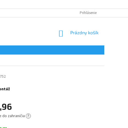
Prihlásenie
NÁKUPNÝ
Prázdny košík
KOŠÍK
752
montáž
,96
e do zahraničia
?
ová