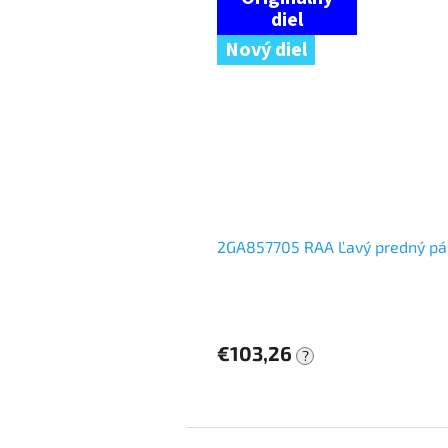
Nový diel
2GA857705 RAA Ľavý predný pá
€103,26
?
Z