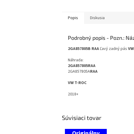
Popis
Diskusia
Podrobný popis
2GA857805B RAA
Ľavý zadný pás
VW
Náhrada:
2GA857805
RAA
2GA857805A
RAA
VW T-ROC
2018+
Súvisiaci tovar