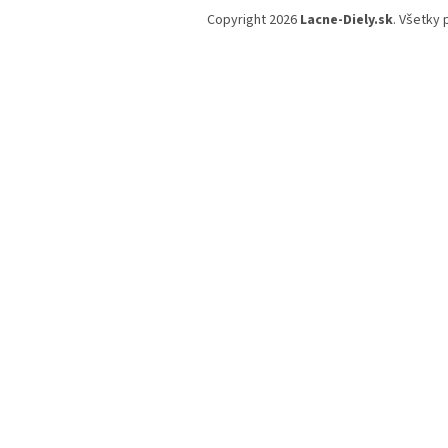
á
Copyright 2026
Lacne-Diely.sk
. Všetky
p
ä
t
i
e