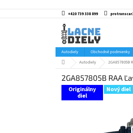
Prejsť
na
obsah
+420 739 338 899
protranscar
Autodiely
Obchodné podmienky
Domov
Autodiely
2GA857805B R
2GA857805B RAA Ľa
Nový diel