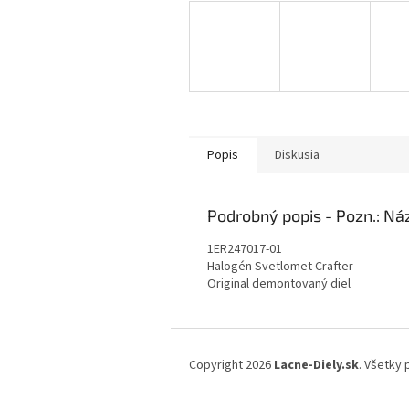
Popis
Diskusia
Podrobný popis
1ER247017-01
Halogén Svetlomet Crafter
Original demontovaný diel
Z
á
Copyright 2026
Lacne-Diely.sk
. Všetky
p
ä