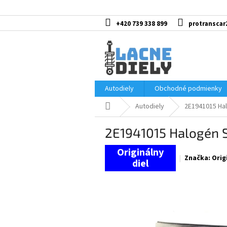
Prejsť
na
obsah
+420 739 338 899
protranscar
Autodiely
Obchodné podmienky
Domov
Autodiely
2E1941015 Hal
2E1941015 Halogén S
Značka:
Orig