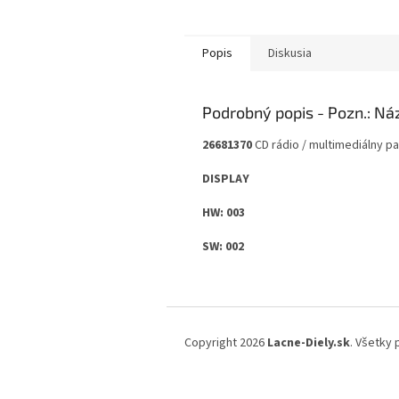
Popis
Diskusia
Podrobný popis
26681370
CD rádio / multimediálny pa
DISPLAY
HW: 003
SW: 002
Z
á
Copyright 2026
Lacne-Diely.sk
. Všetky
p
ä
t