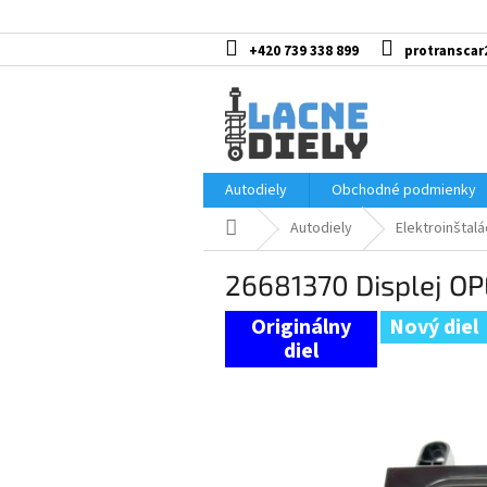
Prejsť
na
obsah
+420 739 338 899
protranscar
Autodiely
Obchodné podmienky
Domov
Autodiely
Elektroinštalá
26681370 Displej OP
Nový diel