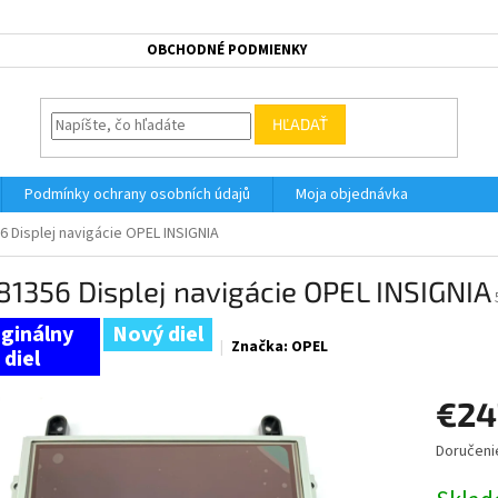
OBCHODNÉ PODMIENKY
HĽADAŤ
Podmínky ochrany osobních údajů
Moja objednávka
6 Displej navigácie OPEL INSIGNIA
1356 Displej navigácie OPEL INSIGNIA
Nový diel
Značka:
OPEL
€24
Doručeni
Jednotk
cena: