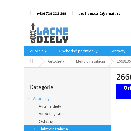
Prejsť
na
obsah
+420 739 338 899
protranscar2@email.cz
Autodiely
Obchodné podmienky
Kontakty
Domov
Autodiely
Elektroinštalácia
2668135
B
2668
o
Preskočiť
č
Kategórie
kategórie
n
ý
Autodiely
p
Autá na diely
a
Autodiely GB
n
e
Ostatné
l
Elektroinštalácia