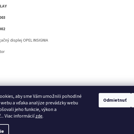
PLAY
003
002
gačný displej OPEL INSIGNIA
tor
ookies, aby sme Vám umožnili pohodlné
Odmietnuť
 webu a vďaka analýze prevádzky webu
pšovali jeho funkcie, výkon a
.. Viac informácií
zde
.
ie