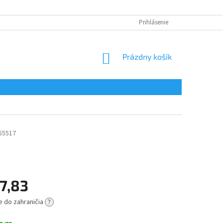
Prihlásenie
NÁKUPNÝ
Prázdny košík
KOŠÍK
55517
7,83
e do zahraničia
?
ová