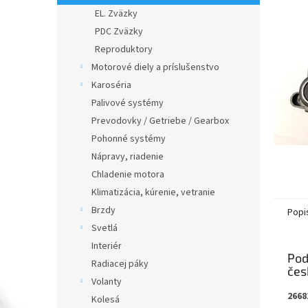
EL. Zväzky
PDC Zväzky
Reproduktory
Motorové diely a príslušenstvo
Karoséria
Palivové systémy
Prevodovky / Getriebe / Gearbox
Pohonné systémy
Nápravy, riadenie
Chladenie motora
Klimatizácia, kúrenie, vetranie
Brzdy
Popi
Svetlá
Interiér
Pod
Radiacej páky
Volanty
2668
Kolesá