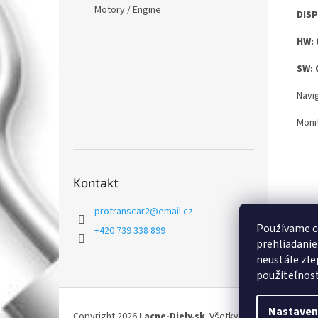
Motory / Engine
DIS
HW: 
SW: 
Navi
Moni
Kontakt
protranscar2
@
email.cz
Používame c
+420 739 338 899
prehliadanie
neustále zle
použiteľnosť.
Z
á
Nastaven
Copyright 2026
Lacne-Diely.sk
. Všetky práva vyhradené.