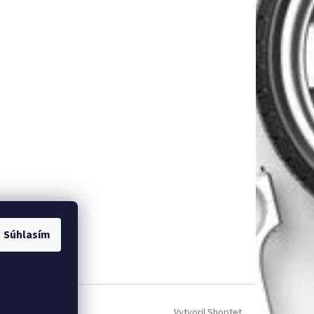
Súhlasím
Vytvoril Shoptet