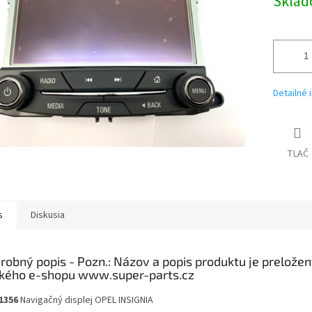
Skla
Detailné 
TLAČ
s
Diskusia
robný popis
1356
Navigačný displej OPEL INSIGNIA