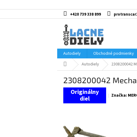
Prejsť
na
obsah
+420 739 338 899
protranscar
Autodiely
Obchodné podmienky
Domov
Autodiely
2308200042 M
2308200042 Mechan
Značka:
MER