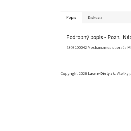
Popis
Diskusia
Podrobný popis
2308200042 Mechanizmus stierača M
Z
á
Copyright 2026
Lacne-Diely.sk
. Všetky
p
ä
t
i
e