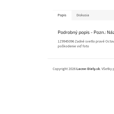
Popis
Diskusia
Podrobný popis
1Z9945096 Zadné svetlo pravé Octavi
poškodenie viď foto
Z
á
Copyright 2026
Lacne-Diely.sk
. Všetky
p
ä
t
i
e