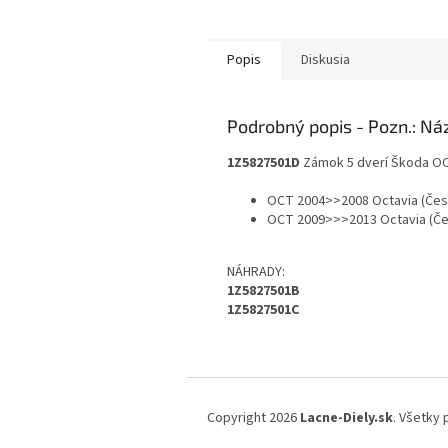
Popis
Diskusia
Podrobný popis
1Z5827501D
Zámok 5 dverí Škoda O
OCT 2004>>2008 Octavia (Česk
OCT 2009>>>2013 Octavia (Če
NÁHRADY:
1Z5827501B
1Z5827501C
Z
á
Copyright 2026
Lacne-Diely.sk
. Všetky
p