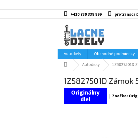
Prejsť
na
obsah
+420 739 338 899
protranscar
Autodiely
Obchodné podmienky
Domov
Autodiely
1Z5827501D Z
1Z5827501D Zámok 5
Značka:
Orig