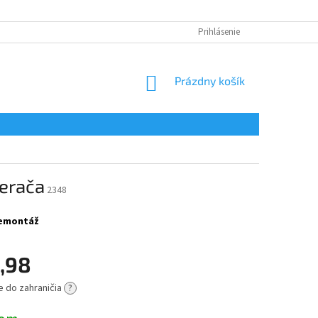
Prihlásenie
NÁKUPNÝ
Prázdny košík
KOŠÍK
erača
2348
 demontáž
,98
e do zahraničia
?
ová