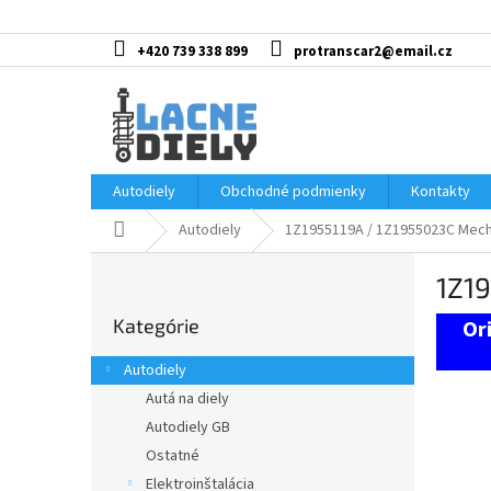
Prejsť
na
obsah
+420 739 338 899
protranscar2@email.cz
Autodiely
Obchodné podmienky
Kontakty
Domov
Autodiely
1Z1955119A / 1Z1955023C Mech
B
1Z1
o
Preskočiť
č
Kategórie
kategórie
n
ý
Autodiely
p
Autá na diely
a
Autodiely GB
n
e
Ostatné
l
Elektroinštalácia