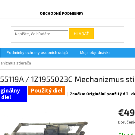
OBCHODNÉ PODMIENKY
HĽADAŤ
Podmínky ochrany osobních údajů
Moja objednávka
anizmus stierača
955119A / 1Z1955023C Mechanizmus sti
Použitý diel
Značka:
Originální použitý díl -
€49
Doručeni
Jednotk
cena: