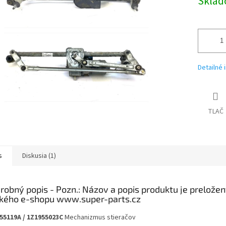
Skla
Detailné 
TLAČ
s
Diskusia (1)
robný popis
55119A / 1Z1955023C
Mechanizmus stieračov