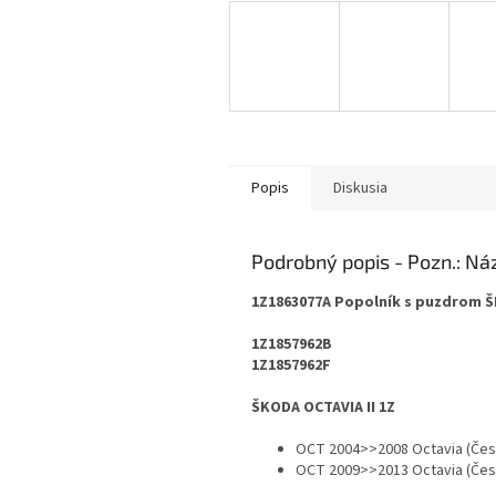
Popis
Diskusia
Podrobný popis
1Z1863077A Popolník s puzdrom Š
1Z1857962B
1Z1857962F
ŠKODA OCTAVIA II 1Z
OCT 2004>>2008 Octavia (Česk
OCT 2009>>2013 Octavia (Čes