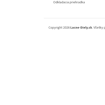
Odkladacia priehradka
Z
á
Copyright 2026
Lacne-Diely.sk
. Všetky
p
ä
t
i
e