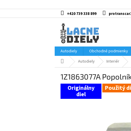
Prejsť
na
obsah
+420 739 338 899
protranscar
Autodiely
Obchodné podmienky
Domov
Autodiely
Interiér
1Z1863077A Popolník
Použitý di