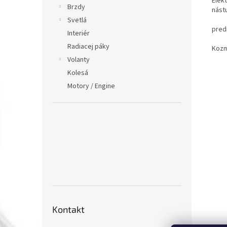
Elek
Brzdy
nást
Svetlá
pred
Interiér
Radiacej páky
Kozm
Volanty
Kolesá
Motory / Engine
Kontakt