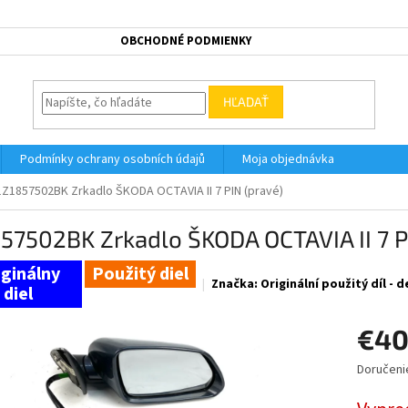
OBCHODNÉ PODMIENKY
HĽADAŤ
Podmínky ochrany osobních údajů
Moja objednávka
1Z1857502BK Zrkadlo ŠKODA OCTAVIA II 7 PIN (pravé)
57502BK Zrkadlo ŠKODA OCTAVIA II 7 P
Použitý diel
Značka:
Originální použitý díl -
€40
Doručeni
Jednotk
cena: