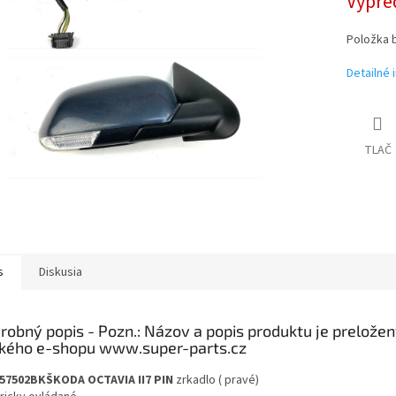
Vypre
Položka 
Detailné 
TLAČ
s
Diskusia
robný popis
57502BK
ŠKODA OCTAVIA II
7 PIN
zrkadlo
(
pravé)