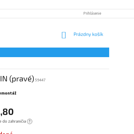
Prihlásenie
NÁKUPNÝ
Prázdny košík
KOŠÍK
IN (pravé)
59447
 demontáž
,80
e do zahraničia
?
ová