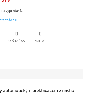
dané
bola vypredaná…
informácie
OPÝTAŤ SA
ZDIEĽAŤ