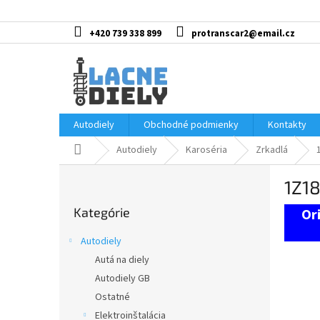
Prejsť
na
obsah
+420 739 338 899
protranscar2@email.cz
Autodiely
Obchodné podmienky
Kontakty
Domov
Autodiely
Karoséria
Zrkadlá
B
1Z18
o
Preskočiť
č
Kategórie
kategórie
n
ý
Autodiely
p
Autá na diely
a
Autodiely GB
n
e
Ostatné
l
Elektroinštalácia