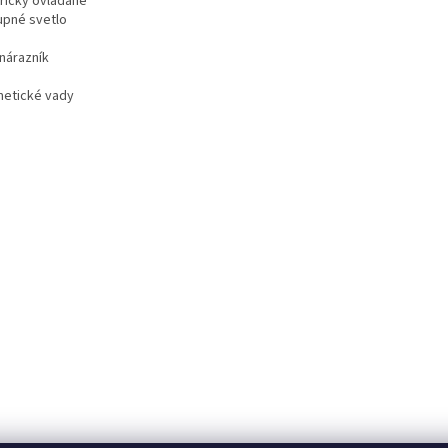
tricky ovládané
upné svetlo
nárazník
etické vady