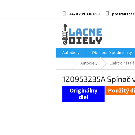
Prejsť
na
obsah
+420 739 338 899
protranscar
Autodiely
Obchodné podmienky
Domov
Autodiely
Elektroinštalá
1Z0953235A Spínač v
Použitý di