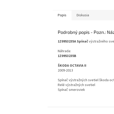
Popis
Diskusia
Podrobný popis
1Z0953235A Spínač
výstražného sve
Náhrada:
1Z0953235B
ŠKODA OCTAVIA II
2009-2013
Spínač výstražných svetiel škoda oc
Relé výstražných svetiel
Spínač smeroviek
Z