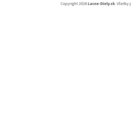
á
Copyright 2026
Lacne-Diely.sk
. Všetky
p
ä
t
i
e