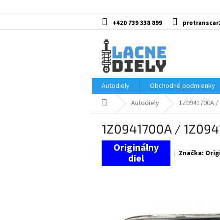
Prejsť
na
obsah
+420 739 338 899
protranscar
Autodiely
Obchodné podmienky
Domov
Autodiely
1Z0941700A /
1Z0941700A / 1Z094
Značka:
Orig