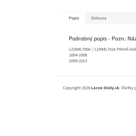
Popis
Diskusia
Podrobný popis
1Z0941700A / 1Z0941702A PRAVÁ hml
2004-2008
2009-2013
Z
á
Copyright 2026
Lacne-Diely.sk
. Všetky
p
ä
t
i
e