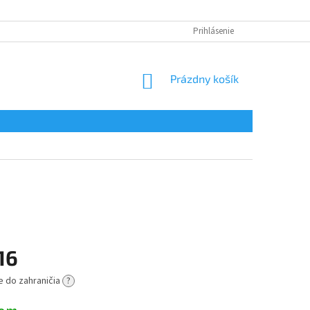
Prihlásenie
NÁKUPNÝ
Prázdny košík
KOŠÍK
16
e do zahraničia
?
ová