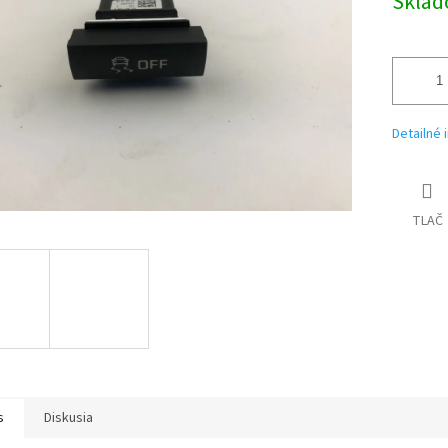
Skla
Detailné 
TLAČ
s
Diskusia