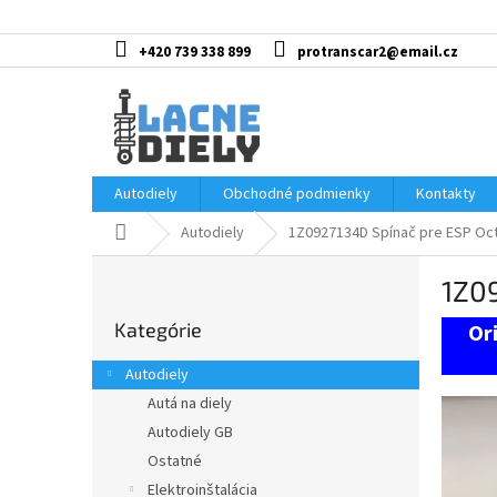
Prejsť
na
obsah
+420 739 338 899
protranscar2@email.cz
Autodiely
Obchodné podmienky
Kontakty
Domov
Autodiely
1Z0927134D Spínač pre ESP Octa
B
1Z09
o
Preskočiť
č
Kategórie
kategórie
n
ý
Autodiely
p
Autá na diely
a
Autodiely GB
n
e
Ostatné
l
Elektroinštalácia