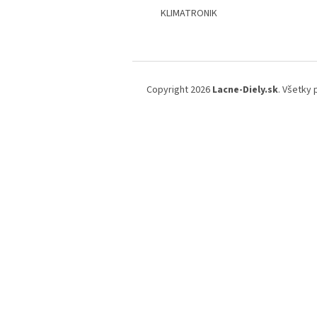
KLIMATRONIK
Z
á
Copyright 2026
Lacne-Diely.sk
. Všetky
p
ä
t
i
e