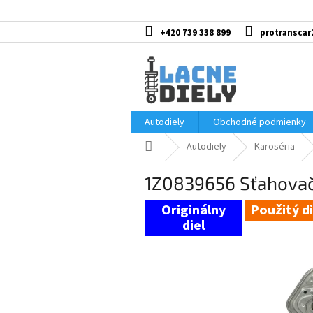
Prejsť
na
obsah
+420 739 338 899
protranscar
Autodiely
Obchodné podmienky
Domov
Autodiely
Karoséria
1Z0839656 Sťahovač
Použitý di