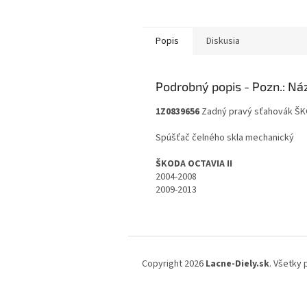
Popis
Diskusia
Podrobný popis
1Z0839656
Zadný pravý sťahovák ŠK
Spúšťač čelného skla mechanický
ŠKODA OCTAVIA II
2004-2008
2009-2013
Z
á
Copyright 2026
Lacne-Diely.sk
. Všetky
p
ä
t