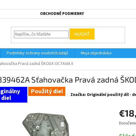
OBCHODNÉ PODMIENKY
HĽADAŤ
Podmínky ochrany osobních údajů
Moja objednávka
ahovačka Pravá zadná ŠKODA OCTAVIA II
839462A Sťahovačka Pravá zadná ŠKOD
Použitý diel
Značka:
Originální použitý díl -
€18
Doručeni
Jednotk
cena: