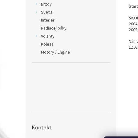
Brzdy
Štar
Svetlá
ŠKOD
Interiér
2004
Radiacej páky
2009
Volanty
Náhr
Kolesá
1Z08
Motory / Engine
Kontakt