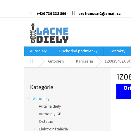
Prejsť
na
obsah
+420 739 338 899
protranscar2@email.cz
Autodiely
Obchodné podmienky
Kontakty
Domov
Autodiely
Karoséria
1Z0839462A Sť
B
1Z0
o
Preskočiť
č
Kategórie
kategórie
n
ý
Autodiely
p
Autá na diely
a
Autodiely GB
n
e
Ostatné
l
Elektroinštalácia