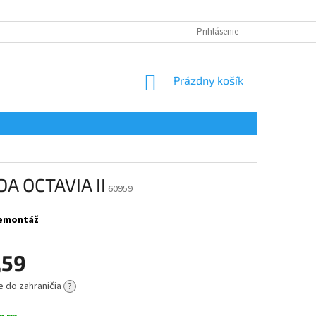
Prihlásenie
NÁKUPNÝ
Prázdny košík
KOŠÍK
A OCTAVIA II
60959
 demontáž
,59
e do zahraničia
?
ová