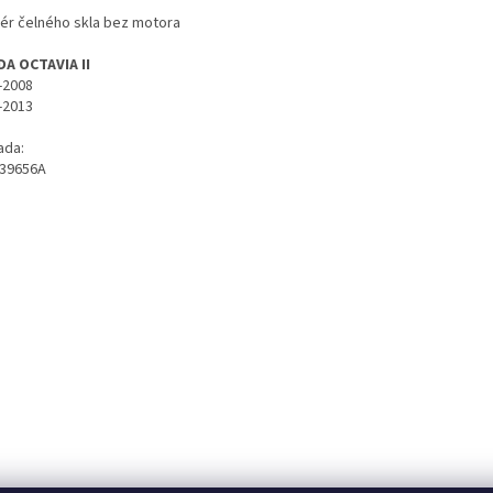
tér čelného skla bez motora
A OCTAVIA II
-2008
-2013
ada:
39656A