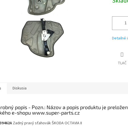
Skla
Detailné 
TLAČ
s
Diskusia
robný popis
39462A
Zadný pravý sťahovák ŠKODA OCTAVIA II