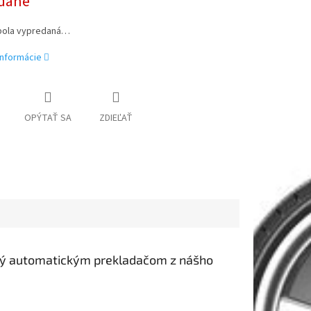
dané
bola vypredaná…
informácie
OPÝTAŤ SA
ZDIEĽAŤ