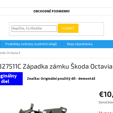
OBCHODNÉ PODMIENKY
HĽADAŤ
Podmínky ochrany osobních údajů
Moja objednávka
da Octavia II
827511C Západka zámku Škoda Octavia 
Značka:
Originální použitý díl - demontáž
€10
Doručeni
Jednotk
cena: