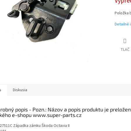
Vypre
Položka 
Detailné 
TLAČ
s
Diskusia
robný popis
27511C Západka zámku Škoda Octavia II