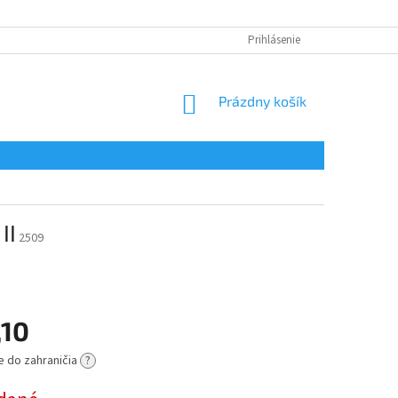
Prihlásenie
NÁKUPNÝ
Prázdny košík
KOŠÍK
II
2509
,10
e do zahraničia
?
ová