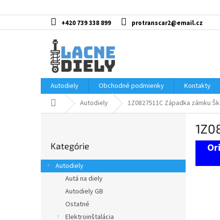
Prejsť
na
obsah
+420 739 338 899
protranscar2@email.cz
Autodiely
Obchodné podmienky
Kontakty
Domov
Autodiely
1Z0827511C Západka zámku Ško
B
1Z0
o
Preskočiť
č
Kategórie
kategórie
n
ý
Autodiely
p
Autá na diely
a
Autodiely GB
n
e
Ostatné
l
Elektroinštalácia