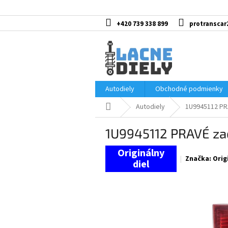
Prejsť
na
obsah
+420 739 338 899
protranscar
Autodiely
Obchodné podmienky
Domov
Autodiely
1U9945112 PR
1U9945112 PRAVÉ zad
Značka:
Orig