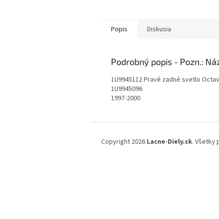
Popis
Diskusia
Podrobný popis
1U9945112 Pravé zadné svetlo Octav
1U9945096
1997-2000
Z
á
Copyright 2026
Lacne-Diely.sk
. Všetky
p
ä
t
i
e