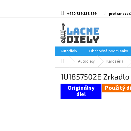
Prejsť
na
obsah
+420 739 338 899
protranscar
Autodiely
Obchodné podmienky
Domov
Autodiely
Karoséria
1U1857502E Zrkadlo 
Použitý di