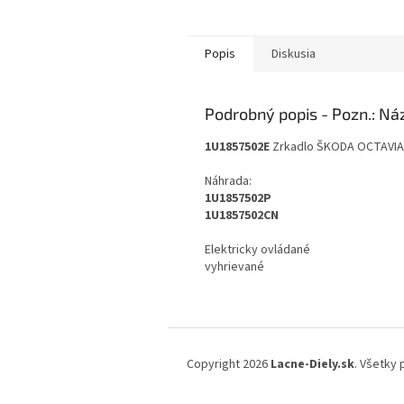
Popis
Diskusia
Podrobný popis
1U1857502E
Zrkadlo ŠKODA OCTAVIA I
Náhrada:
1U1857502P
1U1857502CN
Elektricky ovládané
vyhrievané
Z
á
Copyright 2026
Lacne-Diely.sk
. Všetky
p
ä