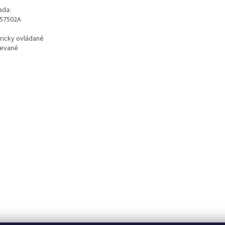
ada:
57502A
tricky ovládané
ievané