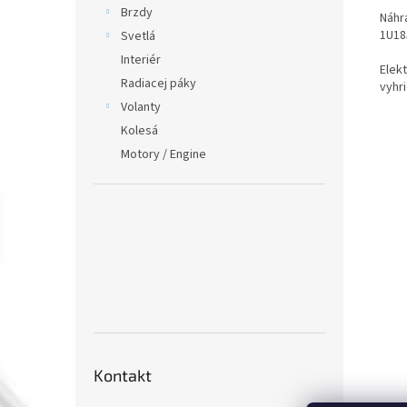
Brzdy
Náhr
1U18
Svetlá
Interiér
Elek
Radiacej páky
vyhr
Volanty
Kolesá
Motory / Engine
Kontakt