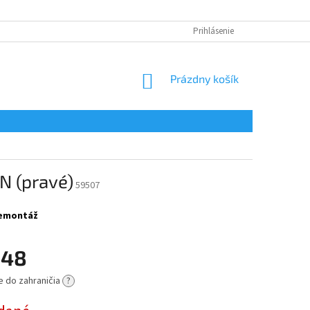
Prihlásenie
NÁKUPNÝ
Prázdny košík
KOŠÍK
N (pravé)
59507
 demontáž
,48
e do zahraničia
?
ová