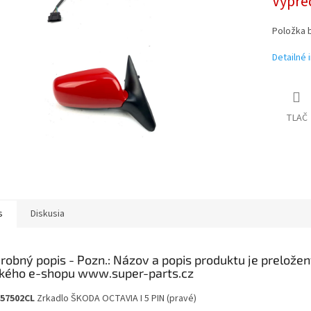
Vypre
Položka 
Detailné 
TLAČ
s
Diskusia
robný popis
57502CL
Zrkadlo
ŠKODA OCTAVIA I 5 PIN (pravé)