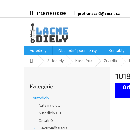
Prejsť
na
obsah
+420 739 338 899
protranscar2@email.cz
Autodiely
Obchodné podmienky
Kontakty
Domov
Autodiely
Karoséria
Zrkadlá
B
1U18
o
Preskočiť
č
Kategórie
kategórie
n
ý
Autodiely
p
Autá na diely
a
Autodiely GB
n
e
Ostatné
l
Elektroinštalácia