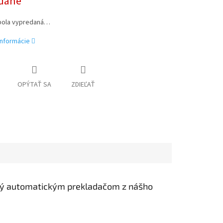
dané
bola vypredaná…
informácie
OPÝTAŤ SA
ZDIEĽAŤ