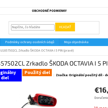
OBCHODNÉ PODMIENKY
HĽADAŤ
Podmínky ochrany osobních údajů
Moja objednávka
1U1857502CL Zrkadlo ŠKODA OCTAVIA I 5 PIN (pravé)
57502CL Zrkadlo ŠKODA OCTAVIA I 5 PI
Použitý diel
Značka:
Originální použitý díl -
€16
Doručeni
Jednotk
cena: