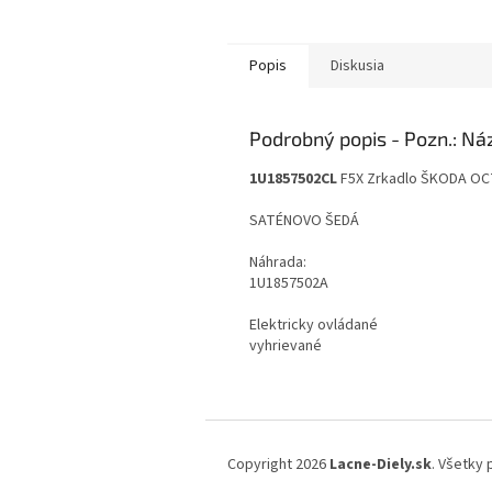
Popis
Diskusia
Podrobný popis
1U1857502CL
F5X
Zrkadlo ŠKODA OCTA
SATÉNOVO ŠEDÁ
Náhrada:
1U1857502A
Elektricky ovládané
vyhrievané
Z
á
Copyright 2026
Lacne-Diely.sk
. Všetky
p