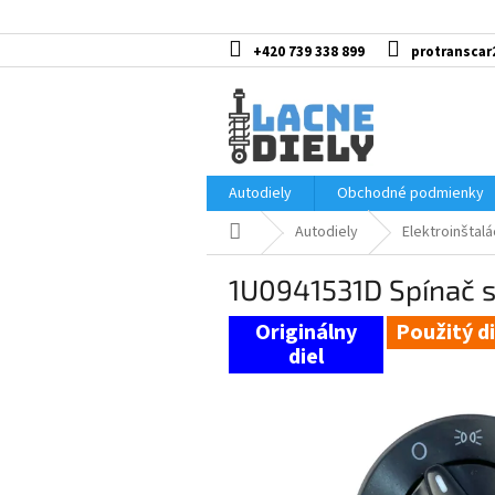
Prejsť
na
obsah
+420 739 338 899
protranscar
Autodiely
Obchodné podmienky
Domov
Autodiely
Elektroinštalá
1U0941531D Spínač s
Použitý di