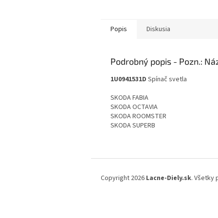
Popis
Diskusia
Podrobný popis
1U0941531D
Spínač svetla
SKODA FABIA
SKODA OCTAVIA
SKODA ROOMSTER
SKODA SUPERB
Z
á
Copyright 2026
Lacne-Diely.sk
. Všetky
p
ä
t
i