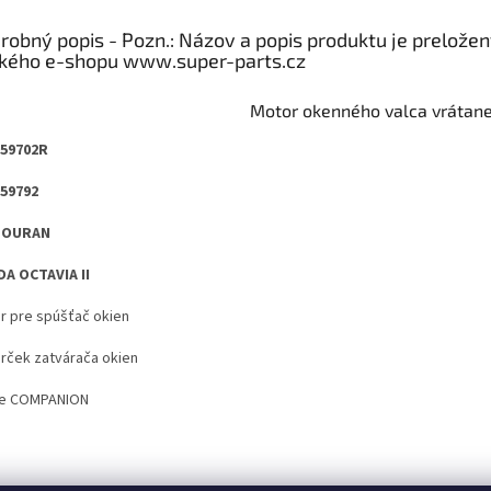
robný popis
Motor okenného valca vrátane
59702R
59792
TOURAN
A OCTAVIA II
r pre spúšťač okien
rček zatvárača okien
e COMPANION