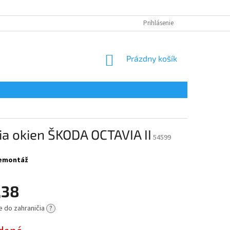
Prihlásenie
NÁKUPNÝ
Prázdny košík
KOŠÍK
a okien ŠKODA OCTAVIA II
54599
 demontáž
,38
e do zahraničia
?
ová