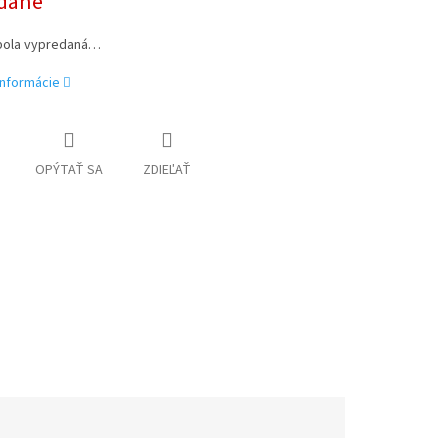
dané
bola vypredaná…
informácie
OPÝTAŤ SA
ZDIEĽAŤ