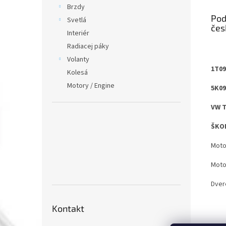
Brzdy
Pod
Svetlá
Interiér
Radiacej páky
Volanty
1T09
Kolesá
Motory / Engine
5K09
VW 
ŠKOD
Moto
Moto
Dver
Kontakt