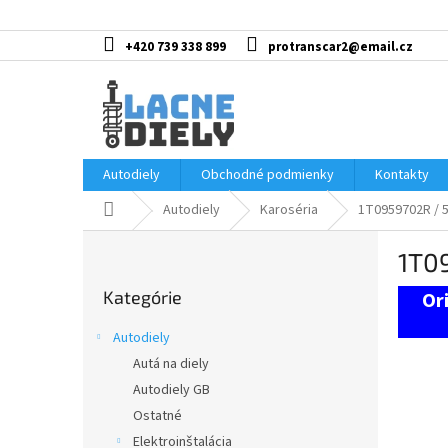
Prejsť
na
obsah
+420 739 338 899
protranscar2@email.cz
Autodiely
Obchodné podmienky
Kontakty
Domov
Autodiely
Karoséria
1T0959702R / 
B
1T0
o
Preskočiť
č
Kategórie
kategórie
n
ý
Autodiely
p
Autá na diely
a
Autodiely GB
n
e
Ostatné
l
Elektroinštalácia