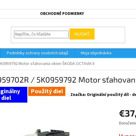
OBCHODNÉ PODMIENKY
HĽADAŤ
Podmínky ochrany osobních údajů
Moja objednávka
5K0959792 Motor sťahovania okien ŠKODA OCTAVIA II
959702R / 5K0959792 Motor sťahovani
Použitý diel
Značka:
Originální použitý díl -
€37
Doručeni
Jednotk
cena: