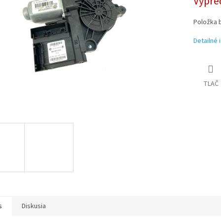
Vypre
Položka 
Detailné 
TLAČ
s
Diskusia