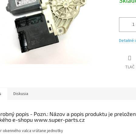
Skla
Detailné 
TLAČ
s
Diskusia
robný popis
r okenného valca vrátane jednotky