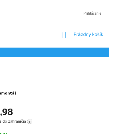
Prihlásenie
NÁKUPNÝ
Prázdny košík
KOŠÍK
 demontáž
,98
e do zahraničia
?
ová