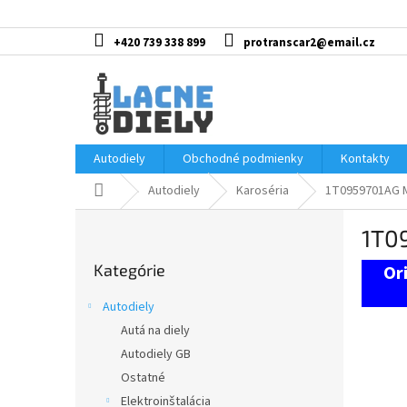
Prejsť
na
obsah
+420 739 338 899
protranscar2@email.cz
Autodiely
Obchodné podmienky
Kontakty
Domov
Autodiely
Karoséria
1T0959701AG M
B
1T0
o
Preskočiť
č
Kategórie
kategórie
n
ý
Autodiely
p
Autá na diely
a
Autodiely GB
n
e
Ostatné
l
Elektroinštalácia