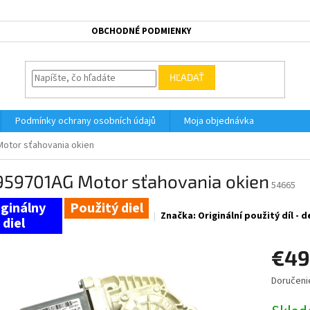
OBCHODNÉ PODMIENKY
HĽADAŤ
Podmínky ochrany osobních údajů
Moja objednávka
otor sťahovania okien
959701AG Motor sťahovania okien
54665
Použitý diel
Značka:
Originální použitý díl -
€49
Doručeni
Jednotk
cena: