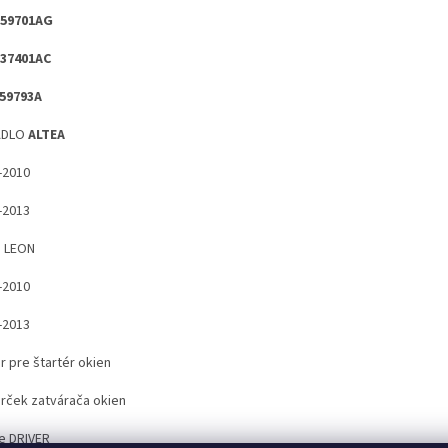
959701AG
37401AC
59793A
ADLO
ALTEA
-2010
-2013
 LEON
-2010
-2013
r pre štartér okien
rček zatvárača okien
e DRIVER