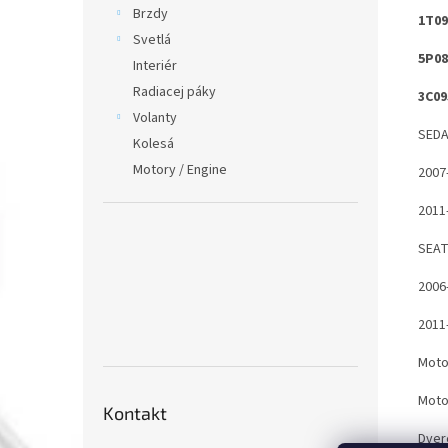
Brzdy
1T0
Svetlá
5P08
Interiér
Radiacej páky
3C09
Volanty
SED
Kolesá
Motory / Engine
2007
2011
SEAT
2006
2011
Moto
Moto
Kontakt
Dver