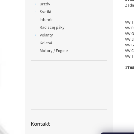
Brzdy
Zadn
Svetlá
Interiér
VW 
Radiacej páky
VW P
VW 
Volanty
VW J
Kolesá
VW G
Motory / Engine
VW C
VW 
1T08
Kontakt