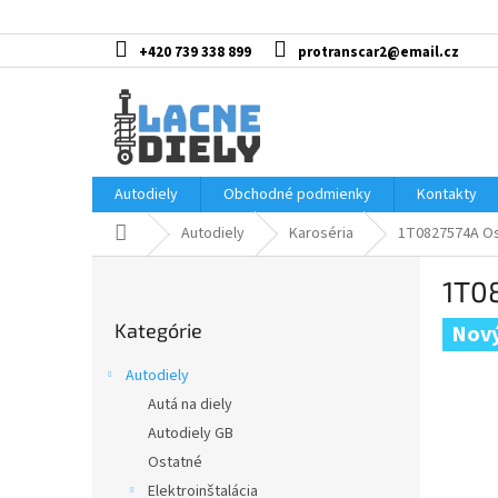
Prejsť
na
obsah
+420 739 338 899
protranscar2@email.cz
Autodiely
Obchodné podmienky
Kontakty
Domov
Autodiely
Karoséria
1T0827574A Osv
B
1T08
o
Preskočiť
č
Kategórie
kategórie
Nový
n
ý
Autodiely
p
Autá na diely
a
Autodiely GB
n
e
Ostatné
l
Elektroinštalácia