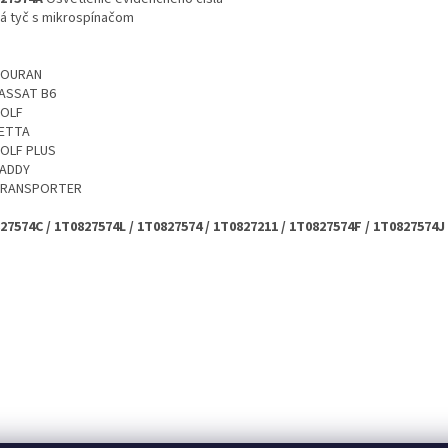
á tyč s mikrospínačom
TOURAN
ASSAT B6
GOLF
ETTA
OLF PLUS
ADDY
TRANSPORTER
27574C / 1T0827574L / 1T0827574 / 1T0827211 / 1T0827574F / 1T0827574J