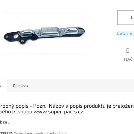
Detailné 
TLAČ
s
Diskusia
robný popis
obca
.
27574A
Osvetlenie evidenčného čísla