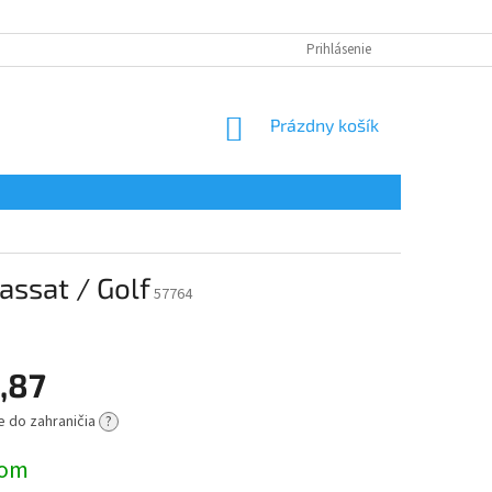
Prihlásenie
NÁKUPNÝ
Prázdny košík
KOŠÍK
assat / Golf
57764
,87
e do zahraničia
?
ová
dom