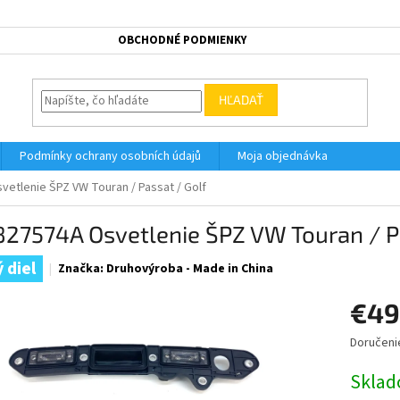
OBCHODNÉ PODMIENKY
HĽADAŤ
Podmínky ochrany osobních údajů
Moja objednávka
etlenie ŠPZ VW Touran / Passat / Golf
27574A Osvetlenie ŠPZ VW Touran / P
 diel
Značka:
Druhovýroba - Made in China
€49
Doručeni
Jednotk
cena:
Skla