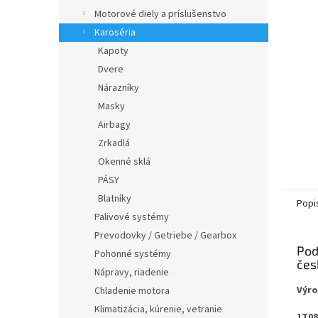
Motorové diely a príslušenstvo
Karoséria
Kapoty
Dvere
Nárazníky
Masky
Airbagy
Zrkadlá
Okenné sklá
PÁSY
Blatníky
Popi
Palivové systémy
Prevodovky / Getriebe / Gearbox
Pod
Pohonné systémy
Nápravy, riadenie
Výr
Chladenie motora
Klimatizácia, kúrenie, vetranie
1T08