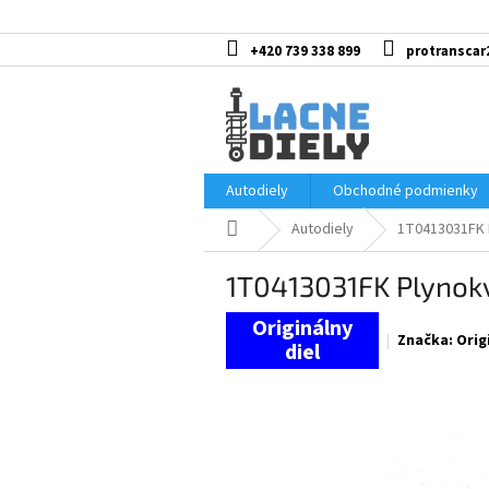
Prejsť
na
obsah
+420 739 338 899
protranscar
Autodiely
Obchodné podmienky
Domov
Autodiely
1T0413031FK 
1T0413031FK Plynokv
Značka:
Orig