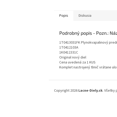
Popis
Diskusia
Podrobný popis
1T0413031FK Plynokvapalinový predn
1T0412103A
1K0412331C
Original nový diel
Cena uvedená za 1 KUS
Komplet nastrojený tlmič vrátane ul
Z
á
Copyright 2026
Lacne-Diely.sk
. Všetky
p
ä
t
i