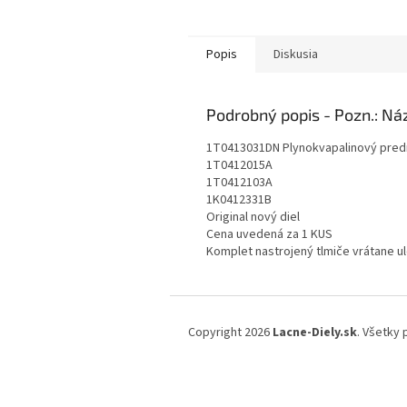
Popis
Diskusia
Podrobný popis
1T0413031DN Plynokvapalinový predn
1T0412015A
1T0412103A
1K0412331B
Original nový diel
Cena uvedená za 1 KUS
Komplet nastrojený tlmiče vrátane u
Z
á
Copyright 2026
Lacne-Diely.sk
. Všetky
p
ä
t
i