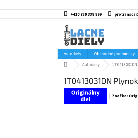
Prejsť
na
obsah
+420 739 338 899
protranscar
Autodiely
Obchodné podmienky
Domov
Autodiely
1T0413031DN 
1T0413031DN Plynok
Značka:
Orig