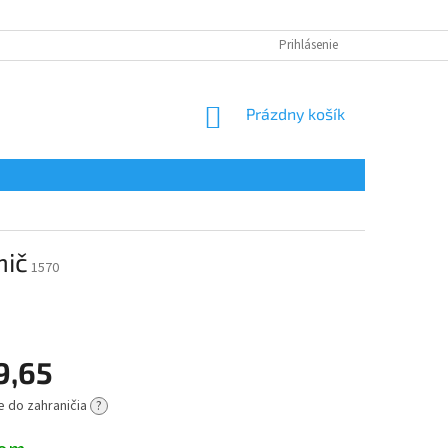
Prihlásenie
NÁKUPNÝ
Prázdny košík
KOŠÍK
mič
1570
9,65
e do zahraničia
?
ová