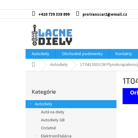
Prejsť
na
obsah
+420 739 338 899
protranscar2@email.cz
Autodiely
Obchodné podmienky
Kontakty
Domov
Autodiely
1T0413031CM Plynokvapalinový
B
1T0
o
Preskočiť
č
Kategórie
kategórie
n
ý
Autodiely
p
Autá na diely
a
Autodiely GB
n
e
Ostatné
l
Elektroinštalácia