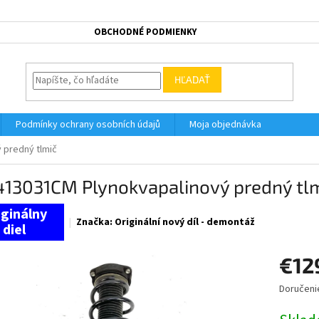
OBCHODNÉ PODMIENKY
HĽADAŤ
Podmínky ochrany osobních údajů
Moja objednávka
 predný tlmič
413031CM Plynokvapalinový predný tl
Značka:
Originální nový díl - demontáž
€12
Doručeni
Jednotk
cena: