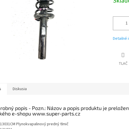
Skla
Detailné 
TLAČ
s
Diskusia
robný popis
13031CM Plynokvapalinový predný tlmič