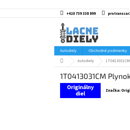
Prejsť
na
obsah
+420 739 338 899
protranscar
Autodiely
Obchodné podmienky
Domov
Autodiely
1T0413031CM 
1T0413031CM Plynok
Značka:
Orig