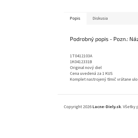
Popis
Diskusia
Podrobný popis
1T0412103A
1K0412331B
Original nový diel
Cena uvedená za 1 KUS
Komplet nastrojený tlmič vrátane ul
Z
á
Copyright 2026
Lacne-Diely.sk
. Všetky
p
ä
t
i