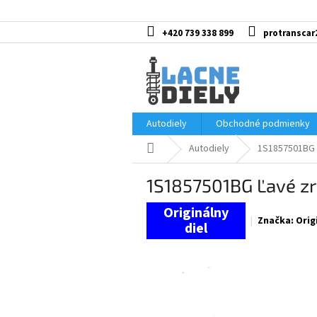
Prejsť
na
obsah
+420 739 338 899
protranscar
Autodiely
Obchodné podmienky
Domov
Autodiely
1S1857501BG Ľ
1S1857501BG Ľavé zr
Značka:
Orig