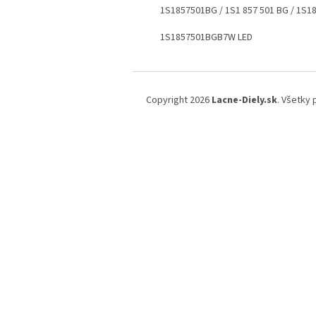
1S1857501BG / 1S1 857 501 BG / 1S
1S1857501BGB7W LED
Z
á
Copyright 2026
Lacne-Diely.sk
. Všetky
p
ä
t
i
e