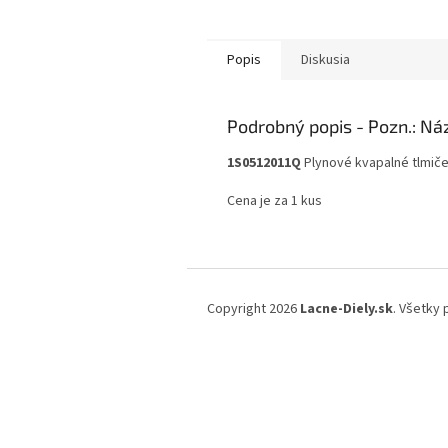
Popis
Diskusia
Podrobný popis
1S0512011Q
Plynové kvapalné tlmič
Cena je za 1 kus
Z
á
Copyright 2026
Lacne-Diely.sk
. Všetky
p
ä
t
i
e