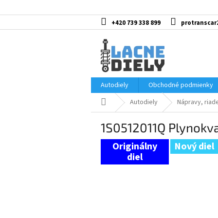
Prejsť
na
obsah
+420 739 338 899
protranscar
Autodiely
Obchodné podmienky
Domov
Autodiely
Nápravy, riad
1S0512011Q Plynokva
Nový diel