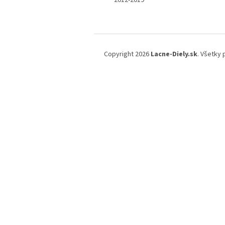
2012-2019
Z
á
Copyright 2026
Lacne-Diely.sk
. Všetky
p
ä
t
i
e