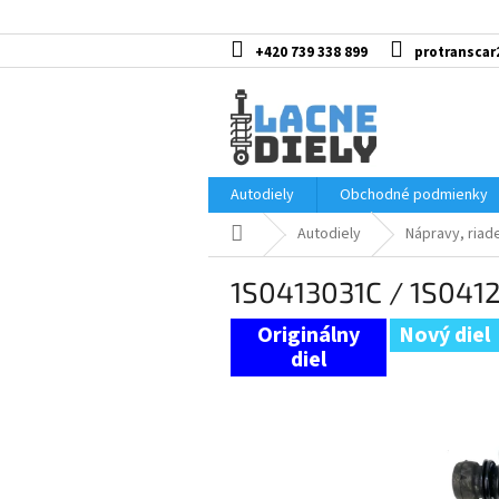
Prejsť
na
obsah
+420 739 338 899
protranscar
Autodiely
Obchodné podmienky
Domov
Autodiely
Nápravy, riad
1S0413031C / 1S0412
Nový diel