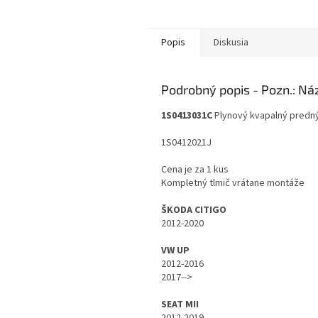
Popis
Diskusia
Podrobný popis
1S0413031C
Plynový kvapalný predný
1S0412021J
Cena je za 1 kus
Kompletný tlmič vrátane montáže
ŠKODA CITIGO
2012-2020
VW UP
2012-2016
2017-->
SEAT MII